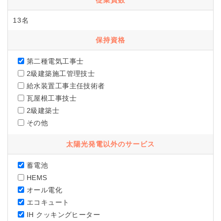
従業員数
13名
保持資格
第二種電気工事士
2級建築施工管理技士
給水装置工事主任技術者
瓦屋根工事技士
2級建築士
その他
太陽光発電以外のサービス
蓄電池
HEMS
オール電化
エコキュート
IH クッキングヒーター