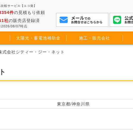
格比較サービス【エコ発】
3354件
の見積もり依頼
61社
の販売店登録済
2026/08/07時点
太陽光・蓄電池補助金
施工・販売会社
 株式会社シティー・ジー・ネット
ト
東京都/神奈川県