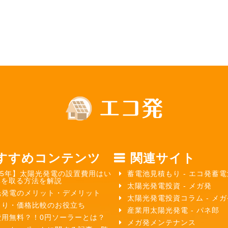
すすめコンテンツ
関連サイト
25年】太陽光発電の設置費用はい
蓄電池見積もり - エコ発蓄電
元を取る方法を解説
太陽光発電投資 - メガ発
光発電のメリット・デメリット
太陽光発電投資コラム - メ
もり・価格比較のお役立ち
産業用太陽光発電 - パネ郎
費用無料？！0円ソーラーとは？
メガ発メンテナンス