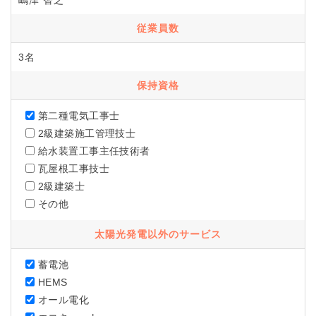
嶋津 智之
従業員数
3名
保持資格
第二種電気工事士
2級建築施工管理技士
給水装置工事主任技術者
瓦屋根工事技士
2級建築士
その他
太陽光発電以外のサービス
蓄電池
HEMS
オール電化