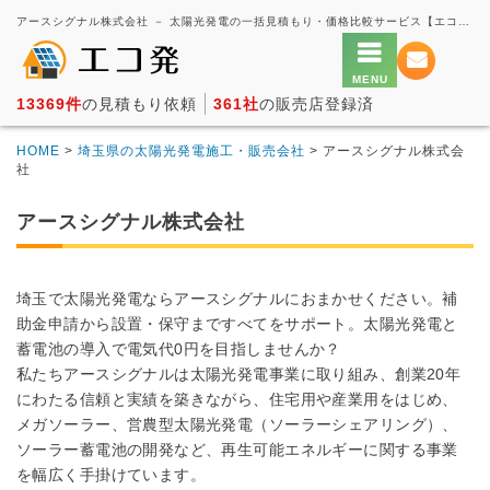
アースシグナル株式会社 － 太陽光発電の一括見積もり・価格比較サービス【エコ発】
13369件
の見積もり依頼
361社
の販売店登録済
HOME
>
埼玉県の太陽光発電施工・販売会社
> アースシグナル株式会
社
アースシグナル株式会社
埼玉で太陽光発電ならアースシグナルにおまかせください。補
助金申請から設置・保守まですべてをサポート。太陽光発電と
蓄電池の導入で電気代0円を目指しませんか？
私たちアースシグナルは太陽光発電事業に取り組み、創業20年
にわたる信頼と実績を築きながら、住宅用や産業用をはじめ、
メガソーラー、営農型太陽光発電（ソーラーシェアリング）、
ソーラー蓄電池の開発など、再生可能エネルギーに関する事業
を幅広く手掛けています。