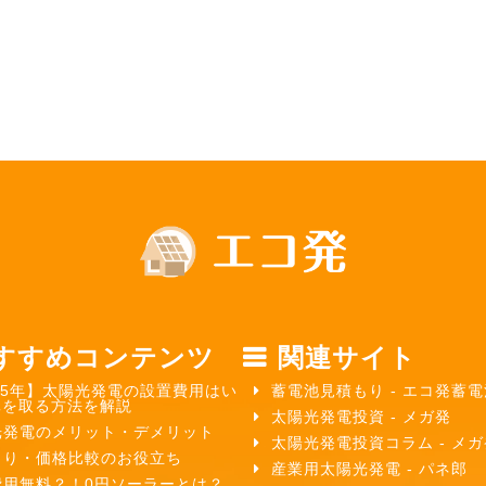
すすめコンテンツ
関連サイト
25年】太陽光発電の設置費用はい
蓄電池見積もり - エコ発蓄電
元を取る方法を解説
太陽光発電投資 - メガ発
光発電のメリット・デメリット
太陽光発電投資コラム - メ
もり・価格比較のお役立ち
産業用太陽光発電 - パネ郎
費用無料？！0円ソーラーとは？