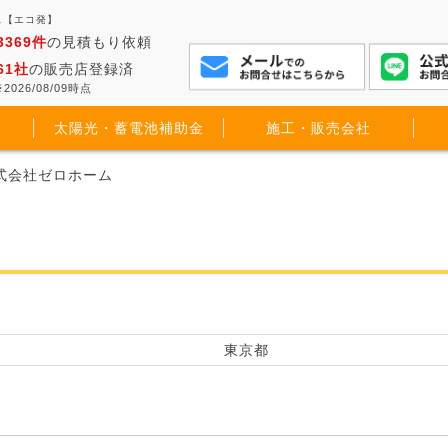
ス【エコ発】
3369件
の見積もり依頼
61社
の販売店登録済
2026/08/09時点
太陽光・蓄電池補助金
施工・販売会社
株式会社ゼロホーム
東京都