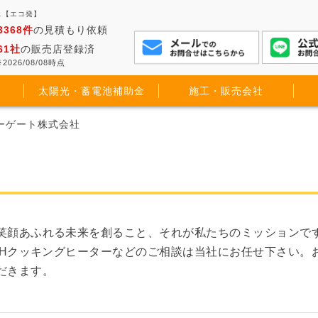
ス【エコ発】
3368件
の見積もり依頼
61社
の販売店登録済
2026/08/08時点
太陽光・蓄電池補助金
施工・販売会社
イーゲート株式会社
笑顔あふれる未来を創ること、それが私たちのミッションで
IHクッキングヒーターなどのご相談は当社にお任せ下さい。
だきます。