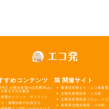
すすめコンテンツ
関連サイト
25年】太陽光発電の設置費用はい
蓄電池見積もり - エコ発蓄電
元を取る方法を解説
太陽光発電投資 - メガ発
光発電のメリット・デメリット
太陽光発電投資コラム - メ
もり・価格比較のお役立ち
産業用太陽光発電 - パネ郎
費用無料？！0円ソーラーとは？