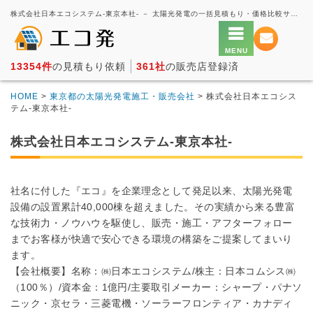
株式会社日本エコシステム-東京本社- － 太陽光発電の一括見積もり・価格比較サービス【エコ発】
13354件
の見積もり依頼
361社
の販売店登録済
HOME
>
東京都の太陽光発電施工・販売会社
> 株式会社日本エコシス
テム-東京本社-
株式会社日本エコシステム-東京本社-
社名に付した『エコ』を企業理念として発足以来、太陽光発電
設備の設置累計40,000棟を超えました。その実績から来る豊富
な技術力・ノウハウを駆使し、販売・施工・アフターフォロー
までお客様が快適で安心できる環境の構築をご提案してまいり
ます。
【会社概要】名称：㈱日本エコシステム/株主：日本コムシス㈱
（100％）/資本金：1億円/主要取引メーカー：シャープ・パナソ
ニック・京セラ・三菱電機・ソーラーフロンティア・カナディ