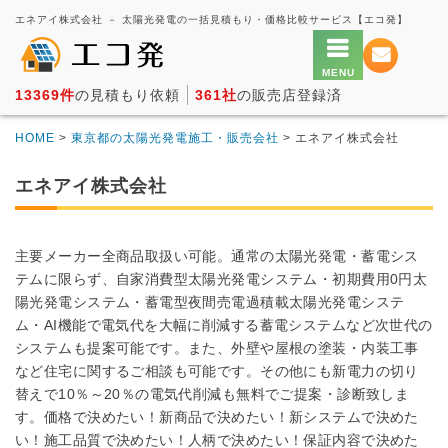
エネアイ株式会社 － 太陽光発電の一括見積もり・価格比較サービス【エコ発】
13369件
の見積もり依頼
361社
の販売店登録済
HOME
>
東京都の太陽光発電施工・販売会社
> エネアイ株式会社
エネアイ株式会社
主要メーカー全商品取扱い可能。通常の太陽光発電・蓄電シス
テムに限らず、自家消費型太陽光発電システム・初期費用0円太
陽光発電システム・蓄電型夜間売電過積載太陽光発電システ
ム・AI機能で電気代を大幅に削減する蓄電システムなど次世代の
システムも提案可能です。また、外壁や屋根の塗装・内装工事
など住宅に関するご相談も可能です。その他にも新電力の切り
替えで10％～20％の電気代削減も無料でご提案・診断致しま
す。価格で決めたい！新商品で決めたい！新システムで決めた
い！施工品質で決めたい！人柄で決めたい！保証内容で決めた