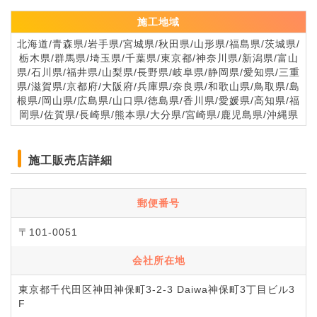
施工地域
北海道/青森県/岩手県/宮城県/秋田県/山形県/福島県/茨城県/
栃木県/群馬県/埼玉県/千葉県/東京都/神奈川県/新潟県/富山
県/石川県/福井県/山梨県/長野県/岐阜県/静岡県/愛知県/三重
県/滋賀県/京都府/大阪府/兵庫県/奈良県/和歌山県/鳥取県/島
根県/岡山県/広島県/山口県/徳島県/香川県/愛媛県/高知県/福
岡県/佐賀県/長崎県/熊本県/大分県/宮崎県/鹿児島県/沖縄県
施工販売店詳細
郵便番号
〒101-0051
会社所在地
東京都千代田区神田神保町3-2-3 Daiwa神保町3丁目ビル3
F