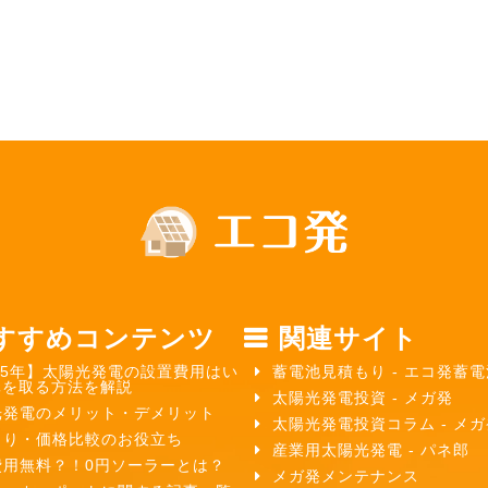
すすめコンテンツ
関連サイト
25年】太陽光発電の設置費用はい
蓄電池見積もり - エコ発蓄電
元を取る方法を解説
太陽光発電投資 - メガ発
光発電のメリット・デメリット
太陽光発電投資コラム - メ
もり・価格比較のお役立ち
産業用太陽光発電 - パネ郎
費用無料？！0円ソーラーとは？
メガ発メンテナンス