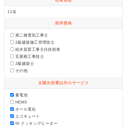
従業員数
11名
保持資格
第二種電気工事士
2級建築施工管理技士
給水装置工事主任技術者
瓦屋根工事技士
2級建築士
その他
太陽光発電以外のサービス
蓄電池
HEMS
オール電化
エコキュート
IH クッキングヒーター