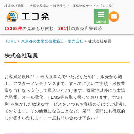
株式会社瑞鳳 － 太陽光発電の一括見積もり・価格比較サービス【エコ発】
13368件
の見積もり依頼
361社
の販売店登録済
HOME
>
東京都の太陽光発電施工・販売会社
> 株式会社瑞鳳
株式会社瑞鳳
お客満足度№1!!～最大限喜んでいただくために、販売から施
工、アフターメンテナンスまで、すべてにおいて実績・経験豊
富な当社なら安心して導入いただけます。蓄電池以外にも太陽
光発電、オール電化、HEMS等も取り扱っております。“地の
利”を生かした敏速なサービスをいつもお客様のそばでご提供し
ております。その他気になることなど、疑問・質問にも徹底的
にお答えいたします。一度お問い合わせ下さい！