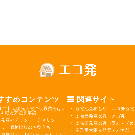
すすめコンテンツ
関連サイト
25年】太陽光発電の設置費用はい
蓄電池見積もり - エコ発蓄電
元を取る方法を解説
太陽光発電投資 - メガ発
光発電のメリット・デメリット
太陽光発電投資コラム - メ
もり・価格比較のお役立ち
産業用太陽光発電 - パネ郎
費用無料？！0円ソーラーとは？