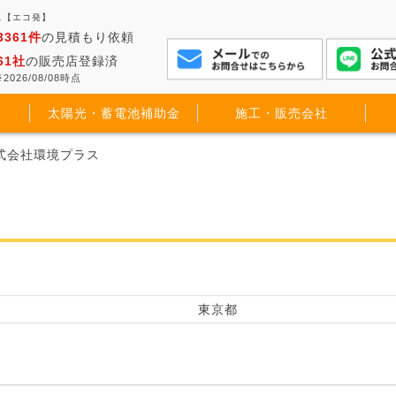
ス【エコ発】
3361件
の見積もり依頼
61社
の販売店登録済
2026/08/08時点
太陽光・蓄電池補助金
施工・販売会社
株式会社環境プラス
東京都