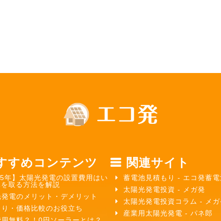
すすめコンテンツ
関連サイト
25年】太陽光発電の設置費用はい
蓄電池見積もり - エコ発蓄電
元を取る方法を解説
太陽光発電投資 - メガ発
光発電のメリット・デメリット
太陽光発電投資コラム - メ
もり・価格比較のお役立ち
産業用太陽光発電 - パネ郎
費用無料？！0円ソーラーとは？