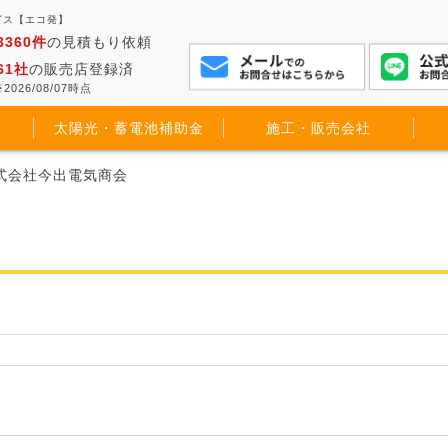
ビス【エコ発】
3360件
の見積もり依頼
61社
の販売店登録済
2026/08/07時点
太陽光・蓄電池補助金
施工・販売会社
株式会社今出電気商会