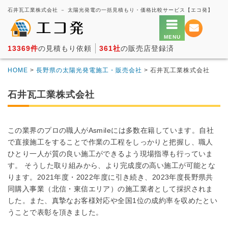
石井瓦工業株式会社 － 太陽光発電の一括見積もり・価格比較サービス【エコ発】
13369件
の見積もり依頼
361社
の販売店登録済
HOME
>
長野県の太陽光発電施工・販売会社
> 石井瓦工業株式会社
石井瓦工業株式会社
この業界のプロの職人がAsmileには多数在籍しています。自社
で直接施工をすることで作業の工程をしっかりと把握し、職人
ひとり一人が質の良い施工ができるよう現場指導も行っていま
す。 そうした取り組みから、より完成度の高い施工が可能とな
ります。2021年度・2022年度に引き続き、2023年度長野県共
同購入事業（北信・東信エリア）の施工業者として採択されま
した。また、真摯なお客様対応や全国1位の成約率を収めたとい
うことで表彰を頂きました。