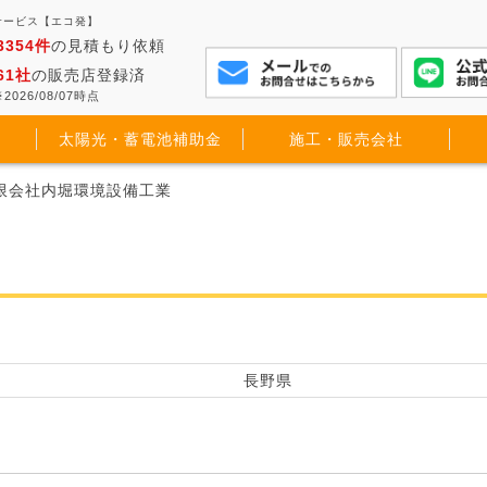
サービス【エコ発】
3354件
の見積もり依頼
61社
の販売店登録済
2026/08/07時点
太陽光・蓄電池補助金
施工・販売会社
有限会社内堀環境設備工業
長野県