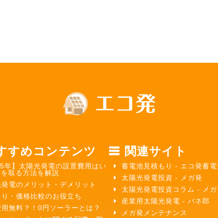
すすめコンテンツ
関連サイト
25年】太陽光発電の設置費用はい
蓄電池見積もり - エコ発蓄電
元を取る方法を解説
太陽光発電投資 - メガ発
光発電のメリット・デメリット
太陽光発電投資コラム - メ
もり・価格比較のお役立ち
産業用太陽光発電 - パネ郎
費用無料？！0円ソーラーとは？
メガ発メンテナンス