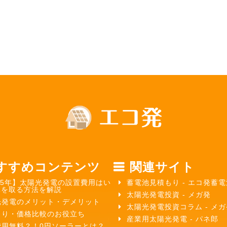
すすめコンテンツ
関連サイト
25年】太陽光発電の設置費用はい
蓄電池見積もり - エコ発蓄電
元を取る方法を解説
太陽光発電投資 - メガ発
光発電のメリット・デメリット
太陽光発電投資コラム - メ
もり・価格比較のお役立ち
産業用太陽光発電 - パネ郎
費用無料？！0円ソーラーとは？