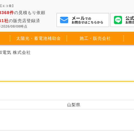
【エコ発】
3368件
の見積もり依頼
61社
の販売店登録済
2026/08/08時点
太陽光・蓄電池補助金
施工・販売会社
和電気 株式会社
山梨県