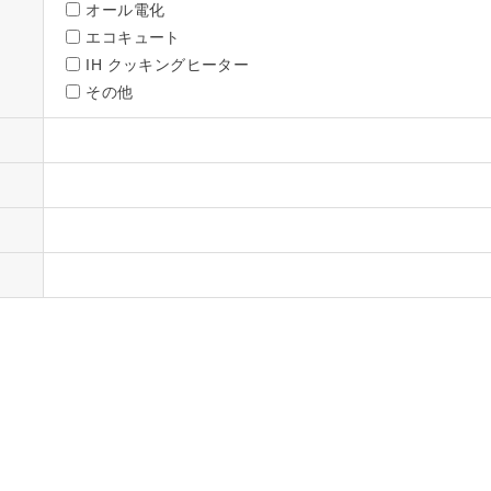
オール電化
エコキュート
IH クッキングヒーター
その他