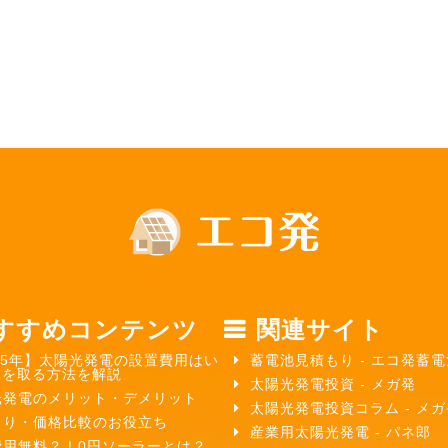
すすめコンテンツ
関連サイト
25年】太陽光発電の設置費用はい
蓄電池見積もり - エコ発蓄電
元を取る方法を解説
太陽光発電投資 - メガ発
光発電のメリット・デメリット
太陽光発電投資コラム - メ
もり・価格比較のお役立ち
産業用太陽光発電 - パネ郎
費用無料？！0円ソーラーとは？