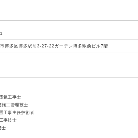
1
市博多区博多駅前3-27-22ガーデン博多駅前ビル7階
電気工事士
築施工管理技士
置工事主任技術者
工事技士
築士