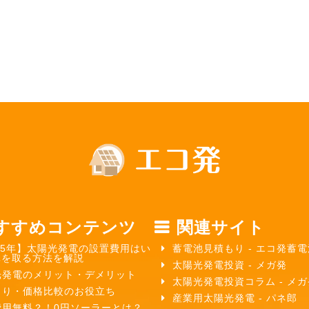
すすめコンテンツ
関連サイト
25年】太陽光発電の設置費用はい
蓄電池見積もり - エコ発蓄電
元を取る方法を解説
太陽光発電投資 - メガ発
光発電のメリット・デメリット
太陽光発電投資コラム - メ
もり・価格比較のお役立ち
産業用太陽光発電 - パネ郎
費用無料？！0円ソーラーとは？