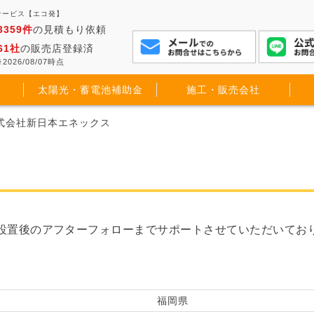
サービス【エコ発】
3359件
の見積もり依頼
61社
の販売店登録済
2026/08/07時点
太陽光・蓄電池補助金
施工・販売会社
株式会社新日本エネックス
設置後のアフターフォローまでサポートさせていただいてお
福岡県