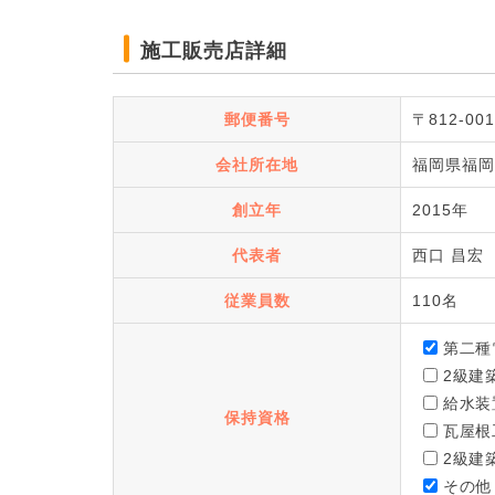
施工販売店詳細
郵便番号
〒812-001
会社所在地
福岡県福岡
創立年
2015年
代表者
西口 昌宏
従業員数
110名
第二種
2級建
給水装
保持資格
瓦屋根
2級建
その他