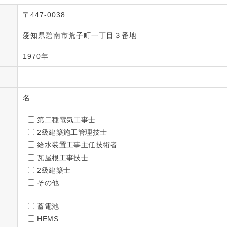
〒447-0038
愛知県碧南市荒子町一丁目３番地
1970年
名
第二種電気工事士
2級建築施工管理技士
給水装置工事主任技術者
瓦屋根工事技士
2級建築士
その他
蓄電池
HEMS