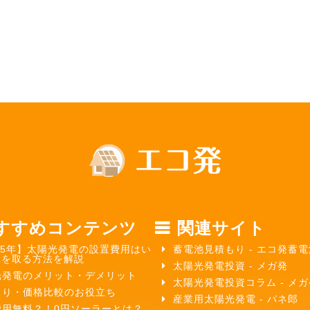
すすめコンテンツ
関連サイト
25年】太陽光発電の設置費用はい
蓄電池見積もり - エコ発蓄電
元を取る方法を解説
太陽光発電投資 - メガ発
光発電のメリット・デメリット
太陽光発電投資コラム - メ
もり・価格比較のお役立ち
産業用太陽光発電 - パネ郎
費用無料？！0円ソーラーとは？