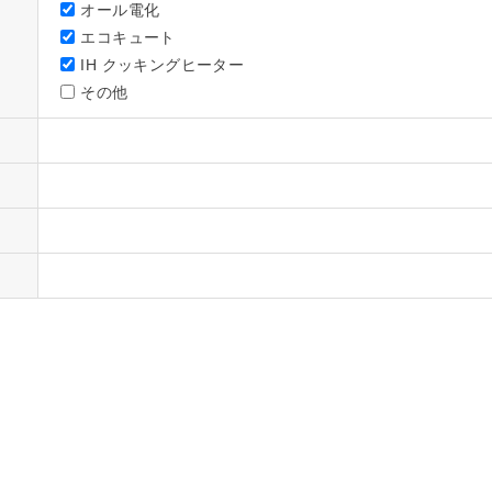
オール電化
エコキュート
IH クッキングヒーター
その他