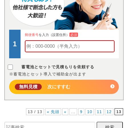
郵便番号
を入力（設置住所）
必須
蓄電池とセットで見積もりを依頼する
※蓄電池とセット導入で補助金が出ます
無料見積
次にすすむ
13 / 13
« 先頭
«
...
9
10
11
12
13