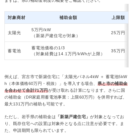
まずは、県の補助金制度の概要をご確認ください。
対象商材
補助金額
上限額
5万円/kW
太陽光
25万円
（新築戸建住宅が対象）
蓄電池価格の1/3
蓄電池
35万円
（対象経費は14.1万円/kWhが上限）
例えば、宮古市で新築住宅に「太陽光パネル4kW ＋ 蓄電池5kW
h（本体価格60万円・税抜）」を導入する場合、
県と市の補助金
を合わせて合計71万円
が受け取れる計算になります。さらに国
の補助金（DR家庭用蓄電池事業：上限60万円）を併用すれば、
最大131万円の補助も可能です。
ただし、岩手県の補助金は
「新築戸建住宅」
が対象となってお
り、既存住宅への設置は対象外となる点に注意が必要です。ま
た、申請期間も限られています。