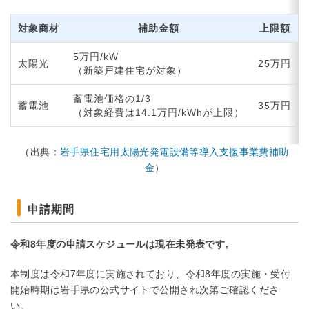
対象商材
補助金額
上限額
5万円/kW
太陽光
25万円
（新築戸建住宅が対象）
蓄電池価格の1/3
蓄電池
35万円
（対象経費は14.1万円/kWhが上限）
（出典：
岩手県住宅用太陽光発電設備等導入支援事業費補助
金
）
申請期間
令和8年度の申請スケジュールは現在未発表です。
本制度は令和7年度に実施されており、令和8年度の実施・受付
開始時期は岩手県の公式サイトで公開され次第ご確認くださ
い。