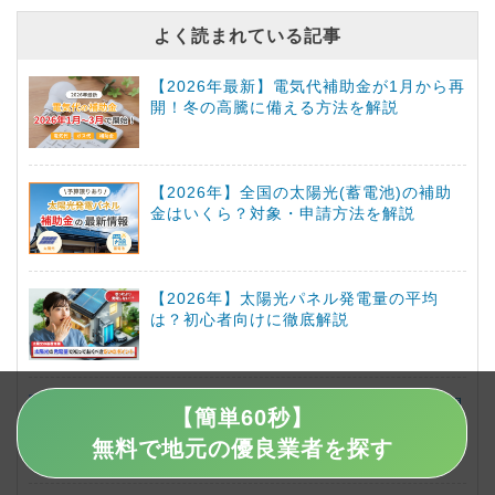
よく読まれている記事
【2026年最新】電気代補助金が1月から再
開！冬の高騰に備える方法を解説
【2026年】全国の太陽光(蓄電池)の補助
金はいくら？対象・申請方法を解説
【2026年】太陽光パネル発電量の平均
は？初心者向けに徹底解説
太陽光発電10kW以上は損？費用と20年間
【簡単60秒】
の売電収入を徹底シミュレーション
無料で地元の優良業者を探す