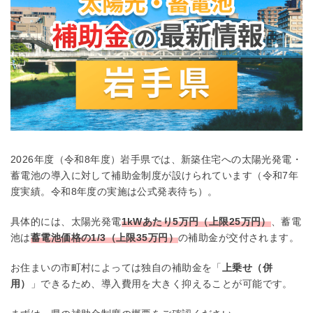
2026年度（令和8年度）岩手県では、新築住宅への太陽光発電・
蓄電池の導入に対して補助金制度が設けられています（令和7年
度実績。令和8年度の実施は公式発表待ち）。
具体的には、太陽光発電
1kWあたり5万円（上限25万円）
、蓄電
池は
蓄電池価格の1/3（上限35万円）
の補助金が交付されます。
お住まいの市町村によっては独自の補助金を「
上乗せ（併
用）
」できるため、導入費用を大きく抑えることが可能です。