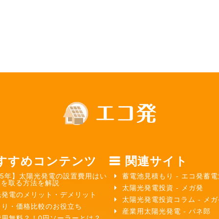
すすめコンテンツ
関連サイト
25年】太陽光発電の設置費用はい
蓄電池見積もり - エコ発蓄電
元を取る方法を解説
太陽光発電投資 - メガ発
光発電のメリット・デメリット
太陽光発電投資コラム - メ
もり・価格比較のお役立ち
産業用太陽光発電 - パネ郎
費用無料？！0円ソーラーとは？