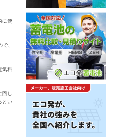
的に使
ので、
電気料
に回し
るとい