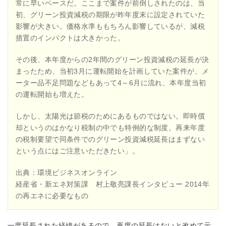
常に早いペースだ。ここまで案件が前倒しされたのは、当
初、グリーン投資減税の期限が昨年度末に設定されていた
影響が大きい。価格水準ももちろん影響しているが、減税
措置のインパクトは大きかった。
その後、本年度からの2年間のグリーン投資減税の延長が決
まったため、当初3月に運転開始を計画していた案件が、メ
ーター品不足問題などもあって4～6月に流れ、本年度当初
の運転開始も増えた。
しかし、太陽光は節税のためにあるものではない。即時償
却というのはかなり税制の中でも特例的な制度。再来年度
の税制要望で同条件でのグリーン投資減税延長はまずない
という点にはご注意いただきたい」。
出典：環境ビジネスオンライン
経産省・新エネ対策課 村上敬亮課長インタビュー 2014年
の再エネに必要なもの
一度延長された経緯があるので、再度の延長はないと改めて示