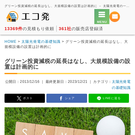
グリーン投資減税の延長はなし、大規模設備の設置は計画的に － 太陽光発電の一括見積もり・価格比較サービス【エコ発】
13369件
の見積もり依頼
361社
の販売店登録済
HOME
>
太陽光発電の基礎知識
> グリーン投資減税の延長はなし、大
規模設備の設置は計画的に
グリーン投資減税の延長はなし、大規模設備の設
置は計画的に
公開日：2013/12/16 ｜
最終更新日：2023/12/21
｜ カテゴリ：
太陽光発電
の基礎知識
ポスト
シェア
LINEに送る