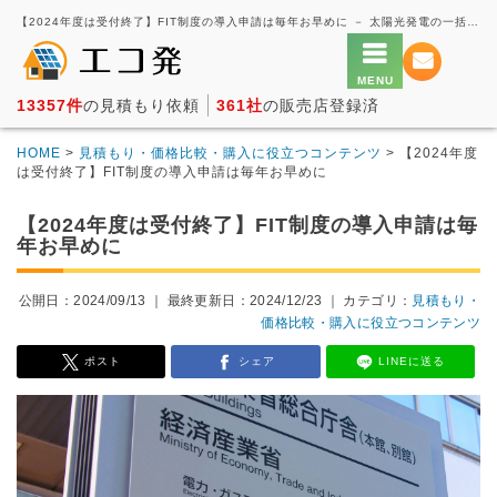
【2024年度は受付終了】FIT制度の導入申請は毎年お早めに － 太陽光発電の一括見積もり・価格比較サービス【エコ発】
13357件
の見積もり依頼
361社
の販売店登録済
HOME
>
見積もり・価格比較・購入に役立つコンテンツ
> 【2024年度
は受付終了】FIT制度の導入申請は毎年お早めに
【2024年度は受付終了】FIT制度の導入申請は毎
年お早めに
公開日：2024/09/13 ｜
最終更新日：2024/12/23
｜ カテゴリ：
見積もり・
価格比較・購入に役立つコンテンツ
ポスト
シェア
LINEに送る