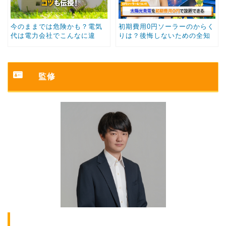
今のままでは危険かも？電気
初期費用0円ソーラーのからく
代は電力会社でこんなに違
りは？後悔しないための全知
う！契約プランの選び方のコ
識｜仕組み・デメリットを徹
ツも伝授！
底解説
監修