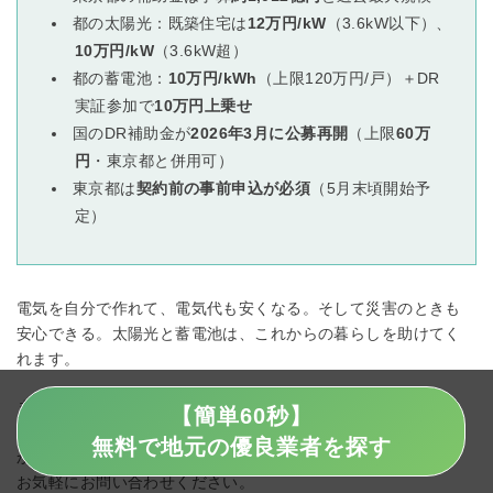
都の太陽光：既築住宅は
12万円/kW
（3.6kW以下）、
10万円/kW
（3.6kW超）
都の蓄電池：
10万円/kWh
（上限120万円/戸）＋DR
実証参加で
10万円上乗せ
国のDR補助金が
2026年3月に公募再開
（上限
60万
円
・東京都と併用可）
東京都は
契約前の事前申込が必須
（5月末頃開始予
定）
電気を自分で作れて、電気代も安くなる。そして災害のときも
安心できる。太陽光と蓄電池は、これからの暮らしを助けてく
れます。
まずは、あなたの家にどんなものが一番合っているか、そして
【簡単60秒】
使える補助金には何があるか、専門業者に相談してみません
無料で地元の優良業者を探す
か？無料で見積もりやシミュレーションを行っていますので、
お気軽にお問い合わせください。