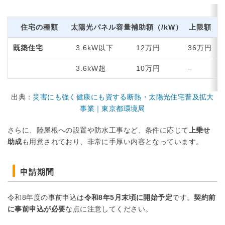
住宅の種類
太陽光パネル容量
補助額（/kW）
上限額
既築住宅
3.6kW以下
12万円
36万円
3.6kW超
10万円
–
出典：
災害にも強く健康にも資する断熱・太陽光住宅普及拡大
事業｜東京都環境局
さらに、陸屋根への設置や防水工事など、条件に応じて
上乗せ
助成
も用意されており、非常に手厚い内容となっています。
申請期間
令和8年度の事前申込は
令和8年5月末頃に開始予定
です。
契約前
に事前申込が必要
な点に注意してください。