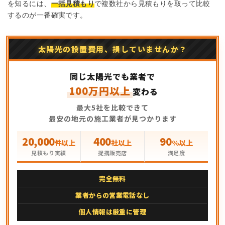
を知るには、
一括見積もり
で複数社から見積もりを取って比較
するのが一番確実です。
太陽光の設置費用、損していませんか？
同じ太陽光でも業者で
100万円以上
変わる
最大5社を比較できて
最安の地元の施工業者が見つかります
20,000
400
90
件以上
社以上
%以上
見積もり実績
提携販売店
満足度
完全無料
業者からの営業電話なし
個人情報は厳重に管理