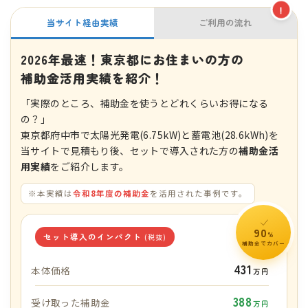
!
当サイト経由実績
ご利用の流れ
2026年最速！東京都にお住まいの方の
補助金活用実績を紹介！
「実際のところ、補助金を使うとどれくらいお得になる
の？」
東京都府中市で太陽光発電(6.75kW)と蓄電池(28.6kWh)を
当サイトで見積もり後、セットで導入された方の
補助金活
用実績
をご紹介します。
※本実績は
令和8年度の補助金
を活用された事例です。
90
%
セット導入のインパクト
(税抜)
補助金でカバー
431
本体価格
万円
388
受け取った補助金
万円