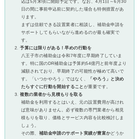
込は5月末頃に開始予定です。なお、4月1日～6月30
日の間に事前申込前に契約した場合も特例措置があ
ります。
まずは信頼できる設置業者に相談し、補助金申請を
サポートしてもらいながら進めるのが最も確実で
す。
予算には限りがある！早めの行動を
八王子市の補助金は令和7年度に早期終了していま
す。特に国のDR補助金は予算約54億円と前年度より
減額されており、早期終了の可能性が極めて高いで
す。「いつかやろう」ではなく、
「やろう」と決め
たらすぐに行動を開始すること
が重要です。
複数の業者から見積もりを取る
補助金を利用するとはいえ、元の設置費用が高けれ
ば意味がありません。必ず複数の専門業者から相見
積もりを取り、価格とサービス内容を比較検討しま
しょう。
その際、
補助金申請のサポート実績が豊富か
どうか