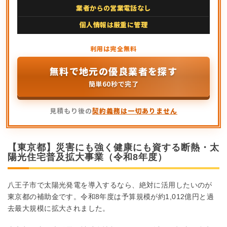
業者からの営業電話なし
個人情報は厳重に管理
無料で地元の優良業者を探す
簡単60秒で完了
見積もり後の
契約義務は一切ありません
【東京都】災害にも強く健康にも資する断熱・太
陽光住宅普及拡大事業（令和8年度）
八王子市で太陽光発電を導入するなら、絶対に活用したいのが
東京都の補助金です。令和8年度は予算規模が約1,012億円と過
去最大規模に拡大されました。