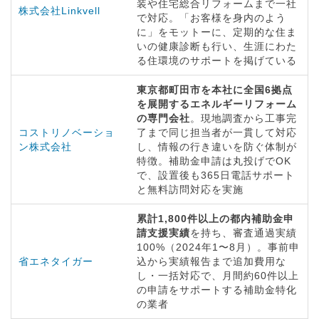
装や住宅総合リフォームまで一社
株式会社Linkvell
で対応。「お客様を身内のよう
に」をモットーに、定期的な住ま
いの健康診断も行い、生涯にわた
る住環境のサポートを掲げている
東京都町田市を本社に全国6拠点
を展開するエネルギーリフォーム
の専門会社
。現地調査から工事完
コストリノベーショ
了まで同じ担当者が一貫して対応
ン株式会社
し、情報の行き違いを防ぐ体制が
特徴。補助金申請は丸投げでOK
で、設置後も365日電話サポート
と無料訪問対応を実施
累計1,800件以上の都内補助金申
請支援実績
を持ち、審査通過実績
100%（2024年1〜8月）。事前申
省エネタイガー
込から実績報告まで追加費用な
し・一括対応で、月間約60件以上
の申請をサポートする補助金特化
の業者