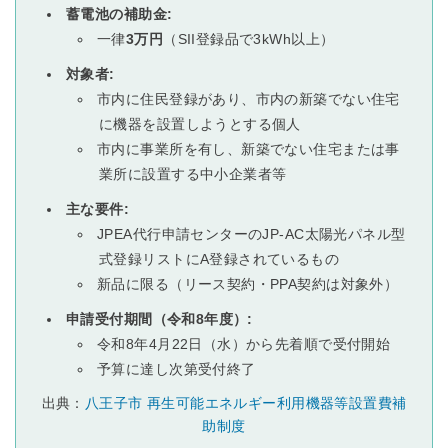
蓄電池の補助金:
一律
3万円
（SII登録品で3kWh以上）
対象者:
市内に住民登録があり、市内の新築でない住宅
に機器を設置しようとする個人
市内に事業所を有し、新築でない住宅または事
業所に設置する中小企業者等
主な要件:
JPEA代行申請センターのJP-AC太陽光パネル型
式登録リストにA登録されているもの
新品に限る（リース契約・PPA契約は対象外）
申請受付期間（令和8年度）:
令和8年4月22日（水）から先着順で受付開始
予算に達し次第受付終了
出典：
八王子市 再生可能エネルギー利用機器等設置費補
助制度