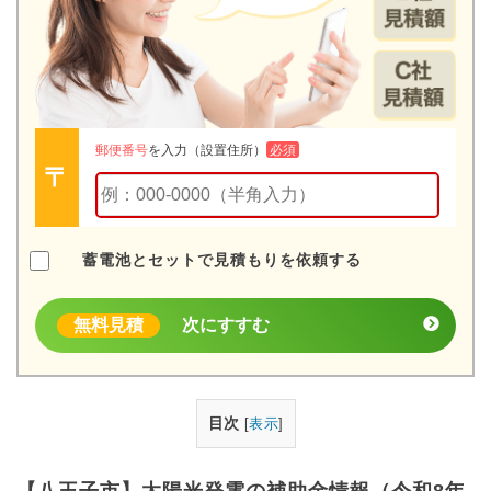
郵便番号
を入力（設置住所）
必須
蓄電池とセットで見積もりを依頼する
無料見積
次にすすむ
目次
[
表示
]