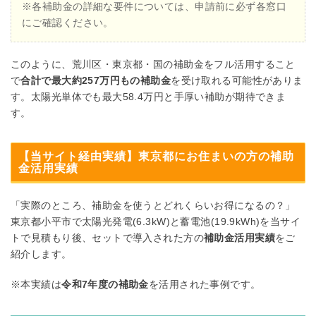
※各補助金の詳細な要件については、申請前に必ず各窓口
にご確認ください。
このように、荒川区・東京都・国の補助金をフル活用すること
で
合計で最大約257万円もの補助金
を受け取れる可能性がありま
す。太陽光単体でも最大58.4万円と手厚い補助が期待できま
す。
【当サイト経由実績】東京都にお住まいの方の補助
金活用実績
「実際のところ、補助金を使うとどれくらいお得になるの？」
東京都小平市で太陽光発電(6.3kW)と蓄電池(19.9kWh)を当サイ
トで見積もり後、セットで導入された方の
補助金活用実績
をご
紹介します。
※本実績は
令和7年度の補助金
を活用された事例です。