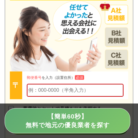
郵便番号
を入力（設置住所）
必須
蓄電池とセットで見積もりを依頼する
【簡単60秒】
無料で地元の優良業者を探す
無料見積
次にすすむ