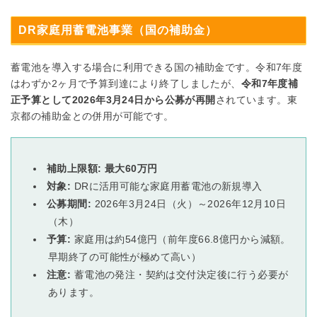
DR家庭用蓄電池事業（国の補助金）
蓄電池を導入する場合に利用できる国の補助金です。令和7年度
はわずか2ヶ月で予算到達により終了しましたが、
令和7年度補
正予算として2026年3月24日から公募が再開
されています。東
京都の補助金との併用が可能です。
補助上限額:
最大60万円
対象:
DRに活用可能な家庭用蓄電池の新規導入
公募期間:
2026年3月24日（火）～2026年12月10日
（木）
予算:
家庭用は約54億円（前年度66.8億円から減額。
早期終了の可能性が極めて高い）
注意:
蓄電池の発注・契約は交付決定後に行う必要が
あります。