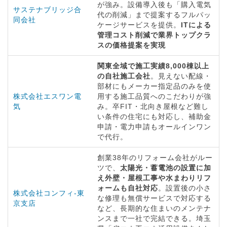
が強み。設備導入後も「購入電気
サステナブリッジ合
代の削減」まで提案するフルパッ
同会社
ケージサービスを提供。
ITによる
管理コスト削減で業界トップクラ
スの価格提案を実現
関東全域で施工実績8,000棟以上
の自社施工会社
。見えない配線・
部材にもメーカー指定品のみを使
株式会社エスワン電
用する施工品質へのこだわりが強
気
み。卒FIT・北向き屋根など難し
い条件の住宅にも対応し、補助金
申請・電力申請もオールインワン
で代行。
創業38年のリフォーム会社がルー
ツで、
太陽光・蓄電池の設置に加
え外壁・屋根工事や水まわりリフ
ォームも自社対応
。設置後の小さ
株式会社コンフィ-東
な修理も無償サービスで対応する
京支店
など、長期的な住まいのメンテナ
ンスまで一社で完結できる。埼玉