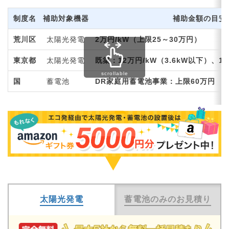
制度名
補助対象機器
補助金額の目安
荒川区
太陽光発電
2万円/kW（上限25～30万円）
東京都
太陽光発電
既築：12万円/kW（3.6kW以下）、10
国
蓄電池
DR家庭用蓄電池事業：上限60万円
太陽光発電
蓄電池のみのお見積り