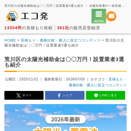
荒川区の太陽光補助金は〇〇万円！設置業者3選も紹介 － 太陽光発電の一括見積もり・価格比較サービス【エコ発】
13354件
の見積もり依頼
361社
の販売店登録済
HOME
>
見積もり・価格比較・購入に役立つコンテンツ
> 荒川区の太
陽光補助金は〇〇万円！設置業者3選も紹介
荒川区の太陽光補助金は〇〇万円！設置業者3選
も紹介
公開日：2025/11/21 ｜
最終更新日：2026/07/03
｜ カテゴリ：
見積もり・
価格比較・購入に役立つコンテンツ
ポスト
シェア
LINEに送る