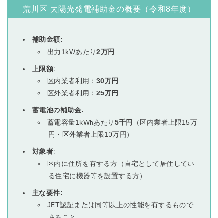
荒川区 太陽光発電補助金の概要（令和8年度）
補助金額:
出力1kWあたり
2万円
上限額:
区内業者利用：
30万円
区外業者利用：
25万円
蓄電池の補助金:
蓄電容量1kWhあたり
5千円
（区内業者上限15万
円・区外業者上限10万円）
対象者:
区内に住所を有する方（自宅として居住してい
る住宅に機器等を設置する方）
主な要件:
JET認証または同等以上の性能を有するもので
あること