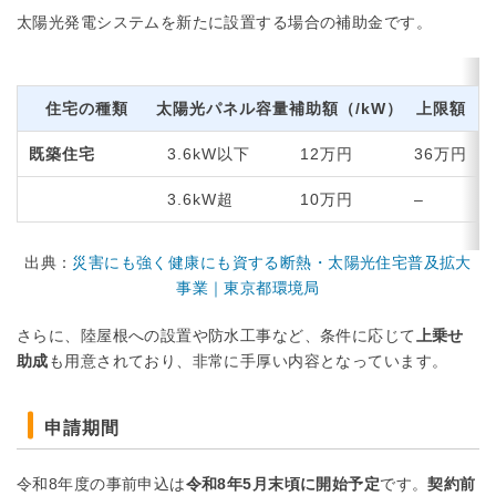
太陽光発電システムを新たに設置する場合の補助金です。
住宅の種類
太陽光パネル容量
補助額（/kW）
上限額
既築住宅
3.6kW以下
12万円
36万円
3.6kW超
10万円
–
出典：
災害にも強く健康にも資する断熱・太陽光住宅普及拡大
事業｜東京都環境局
さらに、陸屋根への設置や防水工事など、条件に応じて
上乗せ
助成
も用意されており、非常に手厚い内容となっています。
申請期間
令和8年度の事前申込は
令和8年5月末頃に開始予定
です。
契約前