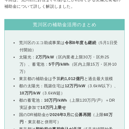
補助金について詳しく解説しました。
荒川区の補助金活用のまとめ
荒川区のエコ助成事業は
令和8年度も継続
（5月1日受
付開始）
太陽光：
2万円/kW
（区内業者上限30万・区外25
万）、蓄電池：
5千円/kWh
（区内上限15万・区外10
万）
東京都の補助金は予算
約1,012億円
と過去最大規模
都の太陽光：既築住宅は
12万円/kW
（3.6kW以下）、
10万円/kW
（3.6kW超）
都の蓄電池：
10万円/kWh
（上限120万円/戸）＋DR
実証参加で
10万円上乗せ
国のDR補助金が
2026年3月に公募再開
（上限
60万
円
・東京都と併用可）