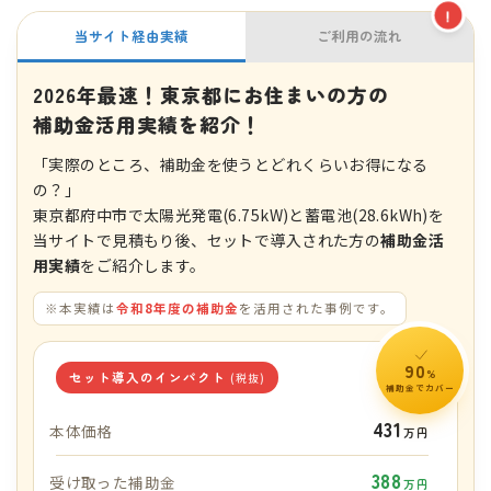
!
当サイト経由実績
ご利用の流れ
2026年最速！東京都にお住まいの方の
補助金活用実績を紹介！
「実際のところ、補助金を使うとどれくらいお得になる
の？」
東京都府中市で太陽光発電(6.75kW)と蓄電池(28.6kWh)を
当サイトで見積もり後、セットで導入された方の
補助金活
用実績
をご紹介します。
※本実績は
令和8年度の補助金
を活用された事例です。
90
%
セット導入のインパクト
(税抜)
補助金でカバー
431
本体価格
万円
388
受け取った補助金
万円