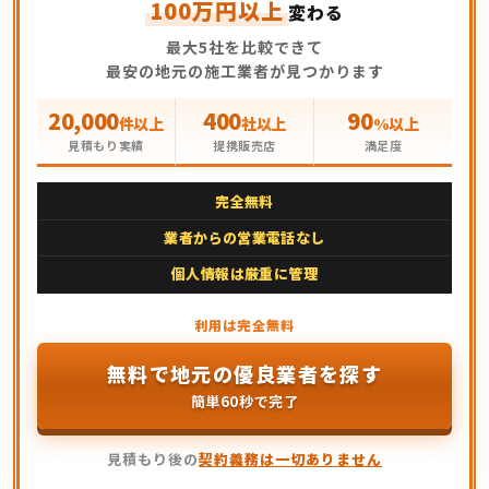
100万円以上
変わる
最大5社を比較できて
最安の地元の施工業者が見つかります
20,000
400
90
件以上
社以上
%以上
見積もり実績
提携販売店
満足度
完全無料
業者からの営業電話なし
個人情報は厳重に管理
無料で地元の優良業者を探す
簡単60秒で完了
見積もり後の
契約義務は一切ありません