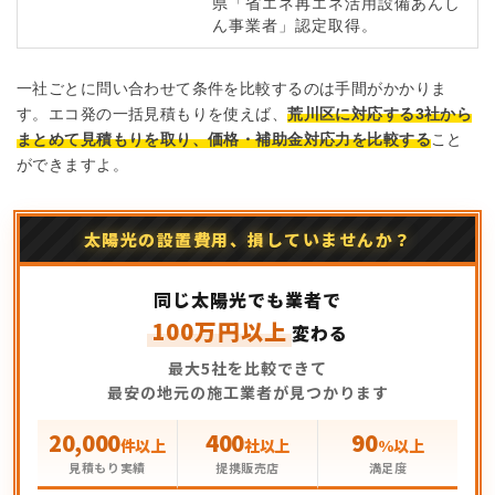
県「省エネ再エネ活用設備あんし
ん事業者」認定取得。
一社ごとに問い合わせて条件を比較するのは手間がかかりま
す。エコ発の一括見積もりを使えば、
荒川区に対応する3社から
まとめて見積もりを取り、価格・補助金対応力を比較する
こと
ができますよ。
太陽光の設置費用、損していませんか？
同じ太陽光でも業者で
100万円以上
変わる
最大5社を比較できて
最安の地元の施工業者が見つかります
20,000
400
90
件以上
社以上
%以上
見積もり実績
提携販売店
満足度