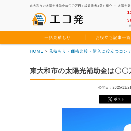
東大和市の太陽光補助金は〇〇万円！設置業者3選も紹介 － 太陽光
1
3
※
一括見積もり
お役立ち記事一覧
HOME
>
見積もり・価格比較・購入に役立つコン
東大和市の太陽光補助金は〇〇
公開日：2025/11/2
ポスト