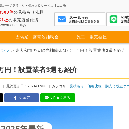
発電の一括見積もり・価格比較サービス【エコ発】
3369件
の見積もり依頼
61社
の販売店登録済
2026/08/08時点
太陽光・蓄電池補助金
施工・販売会社
テンツ
> 東大和市の太陽光補助金は〇〇万円！設置業者3選も紹介
万円！設置業者3選も紹介
1 ｜
最終更新日：2026/07/06
｜ カテゴリ：
見積もり・価格比較・購入に役立つ
シェア
LINEに送る