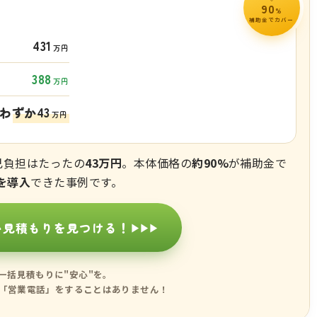
90
%
補助金でカバー
431
万円
388
万円
わずか43
万円
己負担はたったの
43万円
。本体価格の
約90%
が補助金で
を導入
できた事例です。
い見積もりを見つける！
▶▶▶
一括見積もりに"安心"を。
「営業電話」をすることはありません！