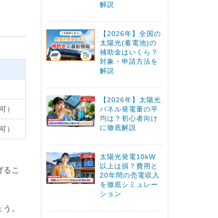
解説
【2026年】全国の
太陽光(蓄電池)の
補助金はいくら？
対象・申請方法を
解説
【2026年】太陽光
可）
パネル発電量の平
均は？初心者向け
に徹底解説
可）
太陽光発電10kW
以上は損？費用と
げるこ
20年間の売電収入
を徹底シミュレー
ション
ょう。