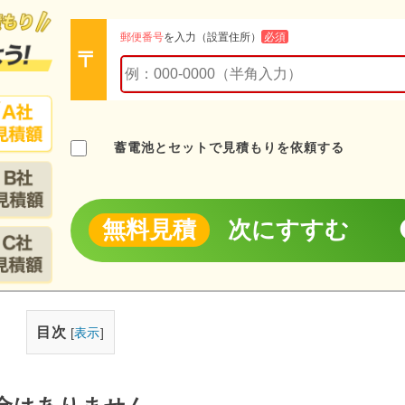
郵便番号
を入力（設置住所）
必須
蓄電池とセットで見積もりを依頼する
無料見積
次にすすむ
目次
[
表示
]