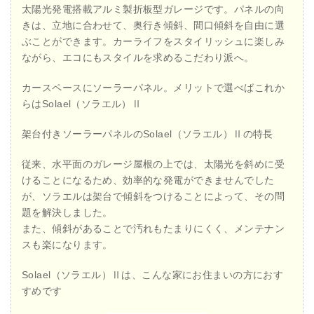
太陽光発電搭載アルミ製折板型ガレージです。パネルの向
きは、立地に合わせて、奥行き傾斜、間口傾斜を自由に選
ぶことができます。カーライフをスタイリッシュに楽しみ
ながら、エコにもスタイルを求めるこだわり派へ。
カースペースにソーラーパネル。メリットで選べばこれか
らはSolael（ソラエル）Ⅱ
架台付きソーラーパネルのSolael（ソラエル）Ⅱの特長
従来、水平面のガレージ屋根の上では、太陽光を斜めに受
けることになるため、効率的な発電ができませんでした
が、ソラエルは架台で傾斜をつけることによって、その問
題を解決しました。
また、傾斜があることで汚れもたまりにくく、メンテナン
スも楽になります。
Solael（ソラエル）Ⅱは、こんな家にお住まいの方におす
すめです