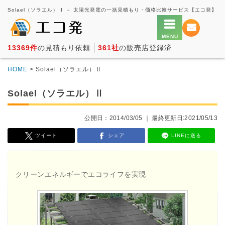
Solael（ソラエル）Ⅱ － 太陽光発電の一括見積もり・価格比較サービス【エコ発】
13369件
の見積もり依頼
361社
の販売店登録済
HOME
> Solael（ソラエル）Ⅱ
Solael（ソラエル）Ⅱ
公開日：2014/03/05 ｜ 最終更新日:2021/05/13
ツイート
シェア
LINEに送る
クリーンエネルギーでエコライフを実現