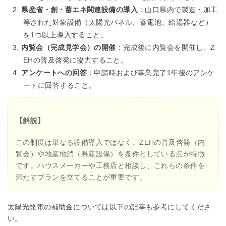
県産省・創・蓄エネ関連設備の導入
：山口県内で製造・加工
等された対象設備（太陽光パネル、蓄電池、給湯器など）
を1つ以上導入すること。
内覧会（完成見学会）の開催
：完成後に内覧会を開催し、Z
EHの普及啓発に協力すること。
アンケートへの回答
：申請時および事業完了1年後のアンケ
ートに回答すること。
【解説】
この制度は単なる設備導入ではなく、ZEHの普及啓発（内
覧会）や地産地消（県産設備）を条件としている点が特徴
です。ハウスメーカーや工務店と相談し、これらの条件を
満たすプランを立てることが重要です。
太陽光発電の補助金については以下の記事も参考にしてくださ
い。