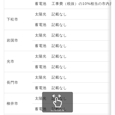
蓄電池
工事費（税抜）の10%相当の市内共
太陽光
記載なし
下松市
蓄電池
記載なし
太陽光
記載なし
岩国市
蓄電池
記載なし
太陽光
記載なし
光市
蓄電池
記載なし
太陽光
記載なし
長門市
蓄電池
記載なし
太陽光
記載なし
柳井市
蓄電池
記載なし
scrollable