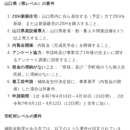
山口県（県レベル）の要件
ZEH新築住宅
：山口県内に自ら居住する（予定）方でZEHを
新築、または新築建売のZEHを購入すること。
山口県産設備導入
：山口県産省・創・蓄エネ関連設備を1つ
以上導入すること。
内覧会開催
：内覧会（完成見学会）を開催すること。
アンケート協力
：申請時及び事業完了1年後の住まいに関す
るアンケート調査に回答すること。
税金の滞納がないこと
：「県税」及び「市町税のうち個人住
民税」に滞納がないこと。
着工前申請
：補助金交付決定前に、事業着手（内覧会の開
催）した場合は対象外。
申請期間
：1次 令和7年4月16日～4月30日（15日間）、2次
令和7年9月1日～9月12日（12日間）と非常に短い。
市町村レベルの要件
補助金制度がある市では、以下のような要件が設定されていま