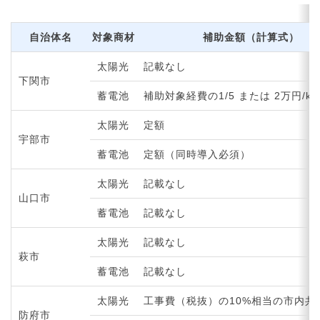
自治体名
対象商材
補助金額（計算式）
太陽光
記載なし
下関市
蓄電池
補助対象経費の1/5 または 2万円/kW
太陽光
定額
宇部市
蓄電池
定額（同時導入必須）
太陽光
記載なし
山口市
蓄電池
記載なし
太陽光
記載なし
萩市
蓄電池
記載なし
太陽光
工事費（税抜）の10%相当の市内共
防府市