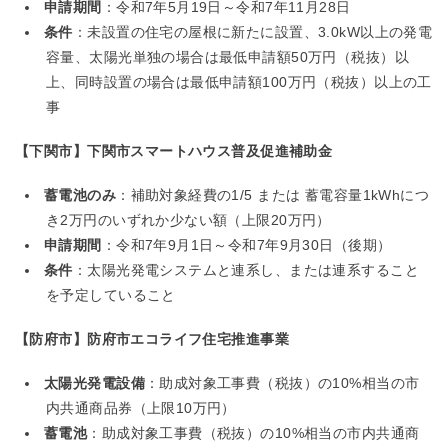
申請期間
：令和7年5月19日～令和7年11月28日
条件
：未設置の住宅の屋根に新たに設置、3.0kW以上の発電
容量、太陽光単独の場合は最低申請額50万円（税抜）以
上、同時設置の場合は最低申請額100万円（税抜）以上の工
事
【下関市】下関市スマートハウス普及促進補助金
蓄電池のみ
：補助対象経費の1/5 または 蓄電容量1kWhにつ
き2万円のいずれか少ない額（上限20万円）
申請期間
：令和7年9月1日～令和7年9月30日（後期）
条件
：太陽光発電システムと連系し、または連系すること
を予定していること
【防府市】防府市エコライフ住宅推進事業
太陽光発電設備
：助成対象工事費（税抜）の10%相当の市
内共通商品券（上限10万円）
蓄電池
：助成対象工事費（税抜）の10%相当の市内共通商