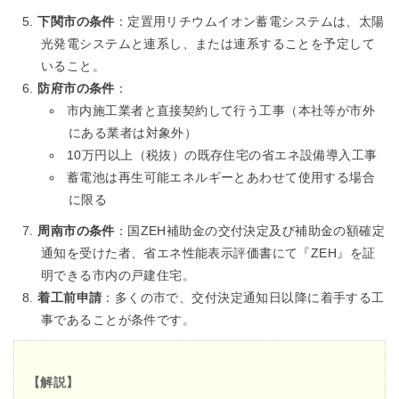
下関市の条件
：定置用リチウムイオン蓄電システムは、太陽
光発電システムと連系し、または連系することを予定して
いること。
防府市の条件
：
市内施工業者と直接契約して行う工事（本社等が市外
にある業者は対象外）
10万円以上（税抜）の既存住宅の省エネ設備導入工事
蓄電池は再生可能エネルギーとあわせて使用する場合
に限る
周南市の条件
：国ZEH補助金の交付決定及び補助金の額確定
通知を受けた者、省エネ性能表示評価書にて『ZEH』を証
明できる市内の戸建住宅。
着工前申請
：多くの市で、交付決定通知日以降に着手する工
事であることが条件です。
【解説】