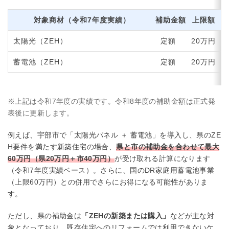
対象商材（令和7年度実績）
補助金額
上限額
太陽光（ZEH）
定額
20万円
蓄電池（ZEH）
定額
20万円
※上記は令和7年度の実績です。令和8年度の補助金額は正式発
表後に更新します。
例えば、宇部市で「太陽光パネル ＋ 蓄電池」を導入し、県のZE
H要件を満たす新築住宅の場合、
県と市の補助金を合わせて最大
60万円（県20万円＋市40万円）
が受け取れる計算になります
（令和7年度実績ベース）。さらに、国のDR家庭用蓄電池事業
（上限60万円）との併用でさらにお得になる可能性がありま
す。
ただし、県の補助金は
「ZEHの新築または購入」
などが主な対
象となっており、既存住宅へのリフォームでは利用できないケ