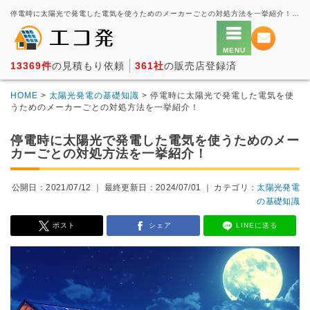
停電時に太陽光で発電した電気を使うためのメーカーごとの対処方法を一挙紹介！ － 太陽光発電の一括見積もり・価格比較サービス【エコ発】
13369件
の見積もり依頼
361社
の販売店登録済
HOME
>
太陽光発電の基礎知識
> 停電時に太陽光で発電した電気を使
うためのメーカーごとの対処方法を一挙紹介！
停電時に太陽光で発電した電気を使うためのメー
カーごとの対処方法を一挙紹介！
公開日：2021/07/12 ｜
最終更新日：2024/07/01
｜ カテゴリ：
太陽光発電
の基礎知識
ポスト
シェア
LINEに送る