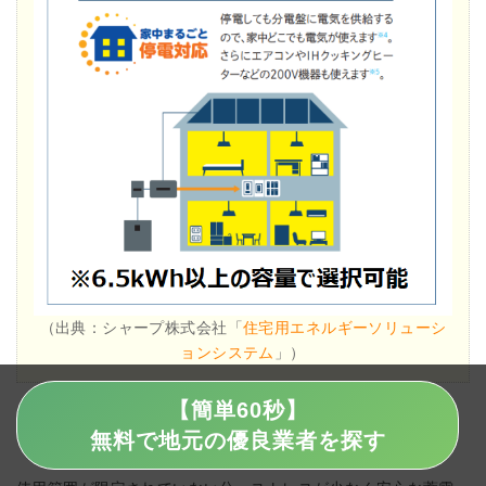
（出典：シャープ株式会社「
住宅用エネルギーソリューシ
ョンシステム
」）
【簡単60秒】
全負荷タイプは分電盤すべて、すなわち
家中の電気をバックア
無料で地元の優良業者を探す
ップする蓄電池
です。